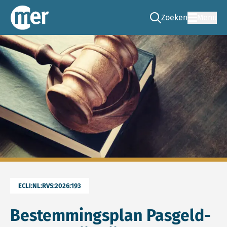
Zoeken
Menu
Ga naar de zoek pag
Commissie mer
ECLI:NL:RVS:2026:193
Bestemmingsplan Pasgeld-