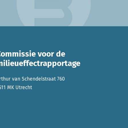
Commissie voor de
milieueffectrapportage
rthur van Schendelstraat 760
511 MK Utrecht