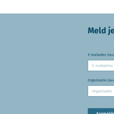
Meld j
E-mailades
(Vere
Organisatie
(Ver
Aanmeld