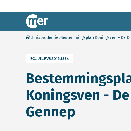
Commissie mer
Ga naar homepage
Jurisprudentie
Bestemmingsplan Koningsven – De D
ECLI:NL:RVS:2015:1834
Bestemmingspl
Koningsven - De
Gennep