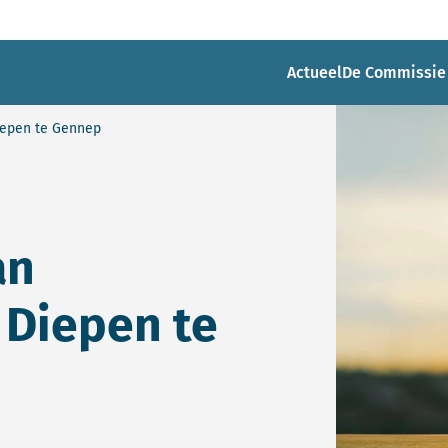
Actueel
De Commissie
iepen te Gennep
an
 Diepen te