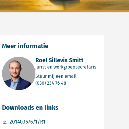
Meer informatie
Roel Sillevis Smitt
jurist en werkgroepsecretaris
Email Roel Sillevis Smitt
Stuur mij een email
Bel Roel Sillevis Smitt
(030) 234 76 48
Downloads en links
Download bestand 201403676/1/R1
201403676/1/R1