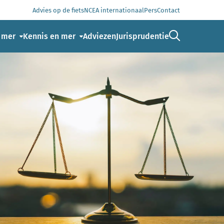
Advies op de fiets
NCEA internationaal
Pers
Contact
Ga naar de 
 mer
Kennis en mer
Adviezen
Jurisprudentie