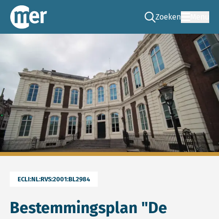
Zoeken
Menu
Ga naar de zoek pag
Commissie mer
ECLI:NL:RVS:2001:BL2984
Bestemmingsplan "De