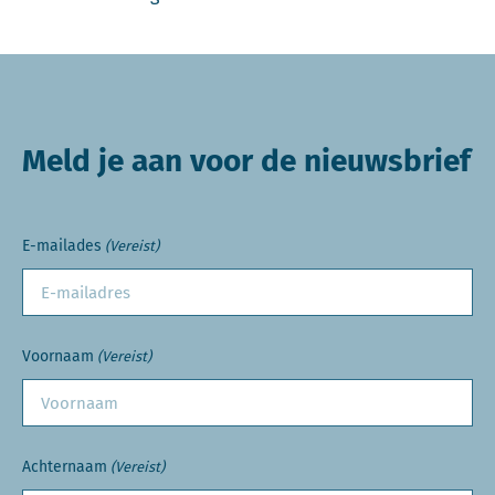
Meld je aan voor de nieuwsbrief
E-mailades
(Vereist)
Voornaam
(Vereist)
Achternaam
(Vereist)