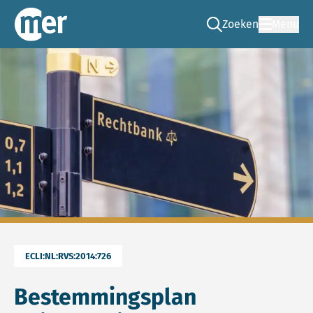
Zoeken
Menu
Ga naar de zoek pag
Commissie mer
ECLI:NL:RVS:2014:726
Bestemmingsplan