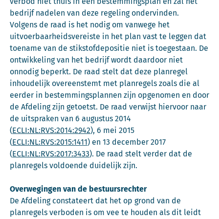
verbod niet thuis in een bestemmingsplan en zal het
bedrijf nadelen van deze regeling ondervinden.
Volgens de raad is het nodig om vanwege het
uitvoerbaarheidsvereiste in het plan vast te leggen dat
toename van de stikstofdepositie niet is toegestaan. De
ontwikkeling van het bedrijf wordt daardoor niet
onnodig beperkt. De raad stelt dat deze planregel
inhoudelijk overeenstemt met planregels zoals die al
eerder in bestemmingsplannen zijn opgenomen en door
de Afdeling zijn getoetst. De raad verwijst hiervoor naar
de uitspraken van 6 augustus 2014
(
ECLI:NL:RVS:2014:2942
), 6 mei 2015
(
ECLI:NL:RVS:2015:1411
) en 13 december 2017
(
ECLI:NL:RVS:2017:3433
). De raad stelt verder dat de
planregels voldoende duidelijk zijn.
Overwegingen van de bestuursrechter
De Afdeling constateert dat het op grond van de
planregels verboden is om vee te houden als dit leidt