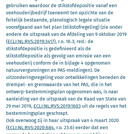
gebruiken waardoor de stikstofdepositie vanaf een
veehouderijbedrijf toeneemt ten opzichte van de
feitelijk bestaande, planologisch legale situatie
voorafgaand aan het plan (stikstofregeling) (zie onder
andere de uitspraak van de Afdeling van 9 oktober 2019
(
ECLI:NL:RVS:2019:3417
), r.o. 16.3; red.: de
stikstofdepositie is gedefinieerd als de
stikstofdepositie als gevolg van emissie van een
veehouderij conform de in bijlage 4 opgenomen
natuurvergunningen en PAS-meldingen). De
uitzonderingsregeling voor ontwikkelingen beneden de
drempel- en grenswaarde van het PAS, die in het
ontwerp-bestemmingsplan opgenomen was, is naar
aanleiding van de uitspraak van de Raad van State van
29 mei 2019,
ECLI:NL:RVS:2019:1603
uit de regels van het
bestemmingsplan geschrapt.
Ook overwoog zij in haar uitspraak van 4 maart 2020
(
ECLI:NL:RVS:2020:684
, r.o. 23.6) eerder dat een