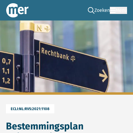
Zoeken
Menu
Ga naar de zoek pag
Commissie mer
ECLI:NL:RVS:2021:1108
Bestemmingsplan