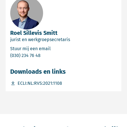
Roel Sillevis Smitt
jurist en werkgroepsecretaris
Email Roel Sillevis Smitt
Stuur mij een email
Bel Roel Sillevis Smitt
(030) 234 76 48
Downloads en links
Download bestand ECLI:NL:RVS:2021:1108
ECLI:NL:RVS:2021:1108