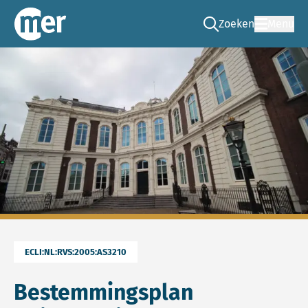
Zoeken
Menu
Ga naar de zoek pag
Commissie mer
ECLI:NL:RVS:2005:AS3210
Bestemmingsplan