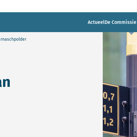
Actueel
De Commissie
arnaschpolder
an
n