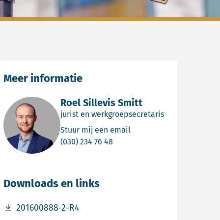
Meer informatie
Roel Sillevis Smitt
jurist en werkgroepsecretaris
Email Roel Sillevis Smitt
Stuur mij een email
Bel Roel Sillevis Smitt
(030) 234 76 48
Downloads en links
Download bestand 201600888-2-R4
201600888-2-R4