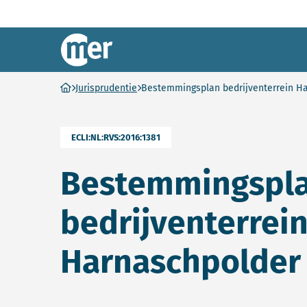
Commissie mer
Ga naar homepage
Jurisprudentie
Bestemmingsplan bedrijventerrein H
ECLI:NL:RVS:2016:1381
Bestemmingspl
bedrijventerrei
Harnaschpolder