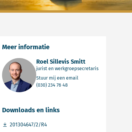
Meer informatie
Roel Sillevis Smitt
jurist en werkgroepsecretaris
Email Roel Sillevis Smitt
Stuur mij een email
Bel Roel Sillevis Smitt
(030) 234 76 48
Downloads en links
Download bestand 201304647/2/R4
201304647/2/R4