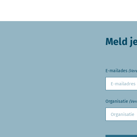
Meld j
E-mailades
(Vere
Organisatie
(Ver