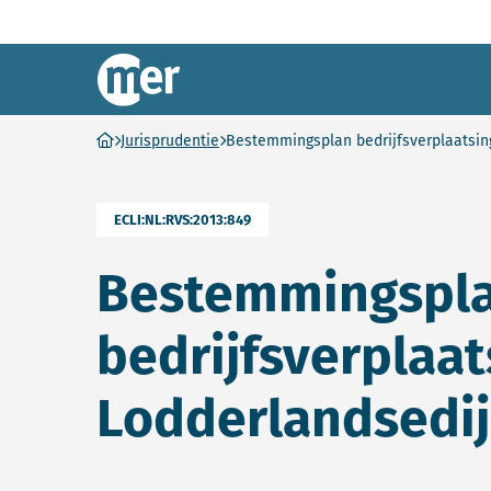
Commissie mer
Ga naar homepage
Jurisprudentie
Bestemmingsplan bedrijfsverplaatsin
ECLI:NL:RVS:2013:849
Bestemmingspl
bedrijfsverplaat
Lodderlandsedi