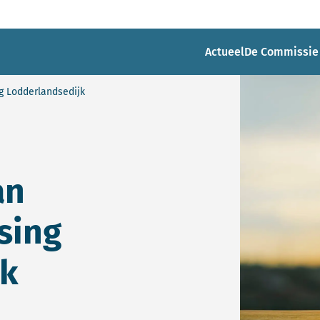
Actueel
De Commissie
g Lodderlandsedijk
an
sing
jk