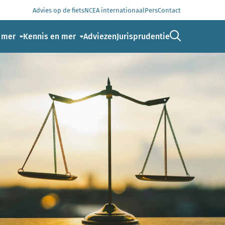
Advies op de fiets
NCEA internationaal
Pers
Contact
Ga naar de 
 mer
Kennis en mer
Adviezen
Jurisprudentie