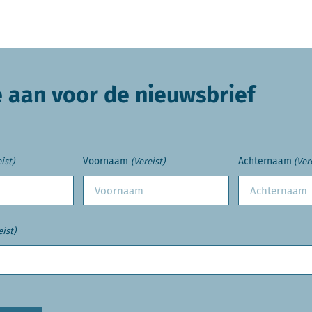
e aan voor de nieuwsbrief
Voornaam
Achternaam
ist)
(Vereist)
(Ver
eist)