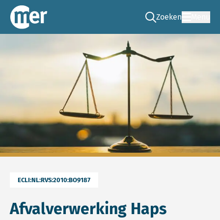
Zoeken
Menu
Ga naar de zoek pag
Commissie mer
ECLI:NL:RVS:2010:BO9187
Afvalverwerking Haps