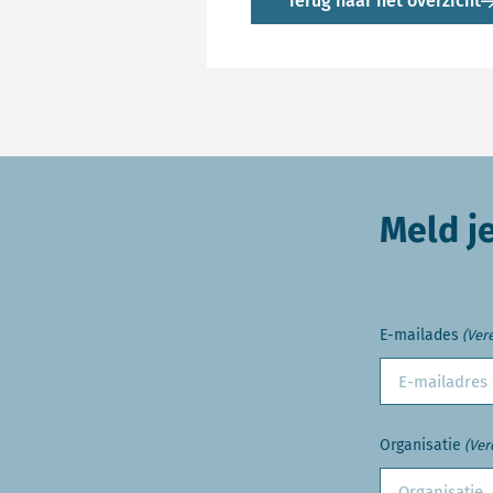
Terug naar het overzicht
Meld j
E-mailades
(Vere
Organisatie
(Ver