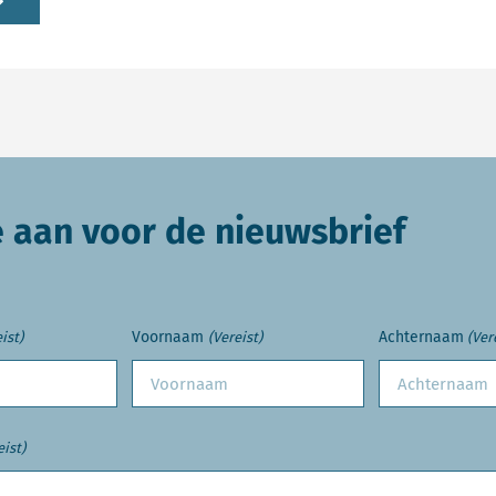
e aan voor de nieuwsbrief
Voornaam
Achternaam
ist)
(Vereist)
(Ver
eist)