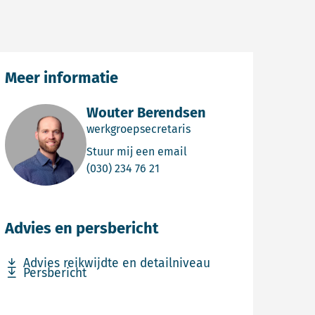
Meer informatie
Wouter Berendsen
werkgroepsecretaris
Email Wouter Berendsen
Stuur mij een email
Bel Wouter Berendsen
(030) 234 76 21
Advies en persbericht
Download bestand Advies reikwijdte en detailniveau
Advies reikwijdte en detailniveau
Download bestand Persbericht
Persbericht