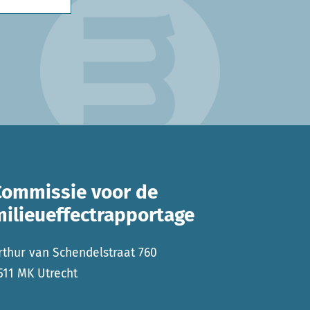
Commissie voor de
milieueffectrapportage
rthur van Schendelstraat 760
511 MK Utrecht