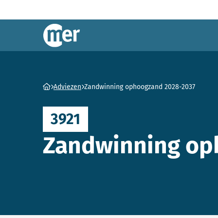
Commissie mer
Ga naar homepage
Adviezen
Zandwinning ophoogzand 2028-2037
3921
Zandwinning op