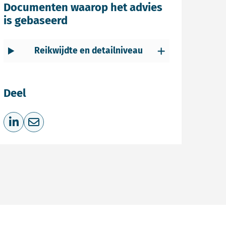
Documenten waarop het advies
is gebaseerd
Reikwijdte en detailniveau
Deel
Deel op LinkedIn
Deel via e-mail