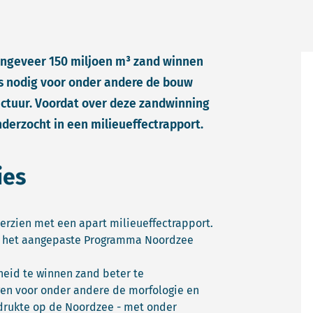
 ongeveer 150 miljoen m³ zand winnen
s nodig voor onder andere de bouw
ctuur. Voordat over deze zandwinning
derzocht in een milieueffectrapport.
ies
zien met een apart milieueffectrapport.
t het aangepaste Programma Noordzee
eid te winnen zand beter te
en voor onder andere de morfologie en
drukte op de Noordzee - met onder