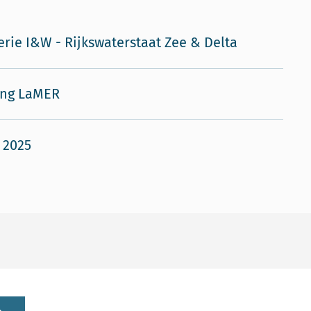
erie I&W - Rijkswaterstaat Zee & Delta
ing LaMER
i 2025