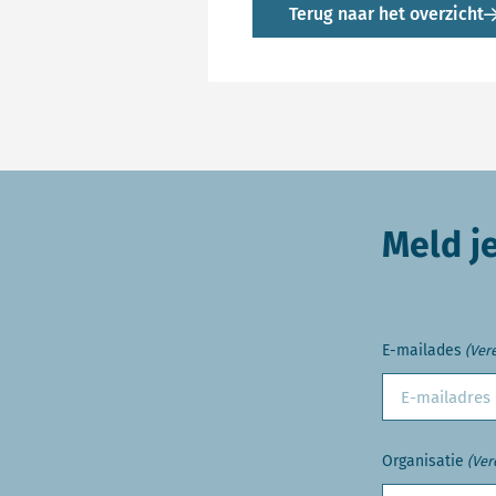
Terug naar het overzicht
Meld j
E-mailades
(Vere
Organisatie
(Ver