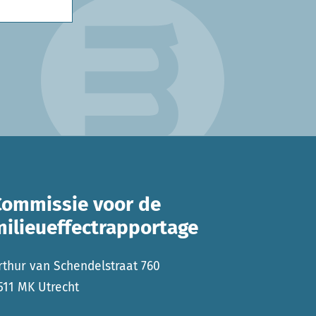
Commissie voor de
milieueffectrapportage
rthur van Schendelstraat 760
511 MK Utrecht