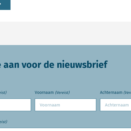
e aan voor de nieuwsbrief
Voornaam
Achternaam
ist)
(Vereist)
(Ver
eist)