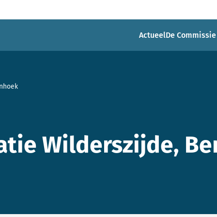
Actueel
De Commissie
enhoek
tie Wilderszijde, B