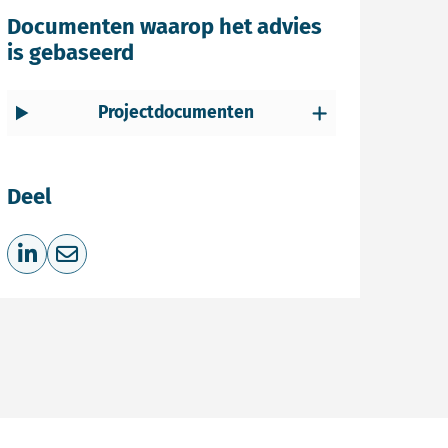
Documenten waarop het advies
is gebaseerd
Projectdocumenten
Deel
Deel op LinkedIn
Deel via e-mail