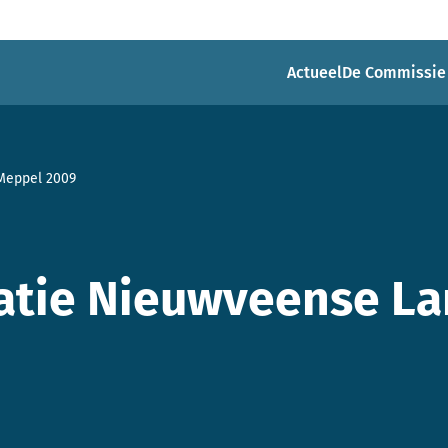
Actueel
De Commissie
Meppel 2009
tie Nieuwveense L