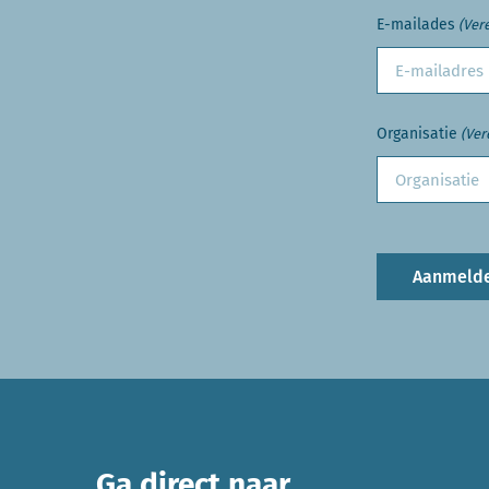
E-mailades
(Vere
Organisatie
(Ver
Aanmeld
Ga direct naar