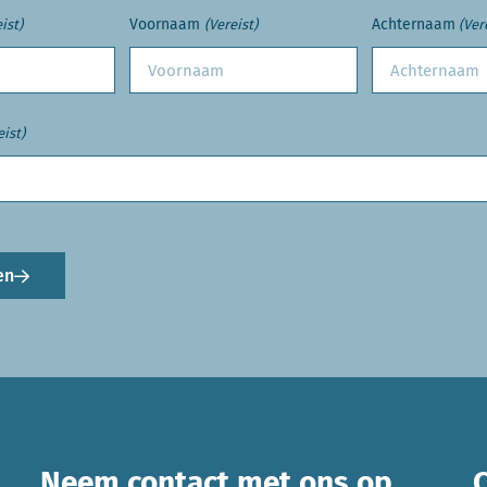
Voornaam
Achternaam
ist)
(Vereist)
(Ver
eist)
en
Neem contact met ons op