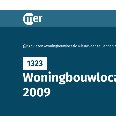
Commissie mer
Ga naar homepage
Adviezen
Woningbouwlocatie Nieuwveense Landen 
1323
Woningbouwloca
2009