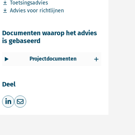
Download bestand Toetsingsadvies
Toetsingsadvies
Download bestand Advies voor richtlijnen
Advies voor richtlijnen
Documenten waarop het advies
is gebaseerd
Projectdocumenten
Deel
Deel op LinkedIn
Deel via e-mail