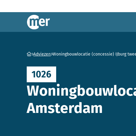
Commissie mer
Ga naar homepage
Adviezen
Woningbouwlocatie (concessie) IJburg tw
1026
Woningbouwlocat
Amsterdam