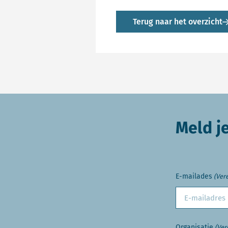
Terug naar het overzicht
Meld j
E-mailades
(Vere
Organisatie
(Ver