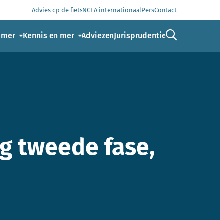
Advies op de fiets
NCEA internationaal
Pers
Contact
Ga naar de 
 mer
Kennis en mer
Adviezen
Jurisprudentie
g tweede fase,