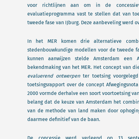
voor richtlijnen aan om in de concessi
evaluatieprogramma vast te stellen dat van to
tweede fase van IJburg. Deze aanbeveling werd ov
In het MER komen drie alternatieve comb
stedenbouwkundige modellen voor de tweede fa
kunnen aanwijzen stelde Amsterdam een A
bekendmaking van het MER. Het concept van die
evaluerend ontwerpen
ter toetsing voorgeleg
toetsingsrapport over de concept Afwegingsnot
2000 vormde derhalve een soort voortoetsing van 
belang dat de keuze van Amsterdam het combinat
van de methode van land maken door ophoging 
daarmee definitief van de baan.
De concessie werd verleend op 13 sep