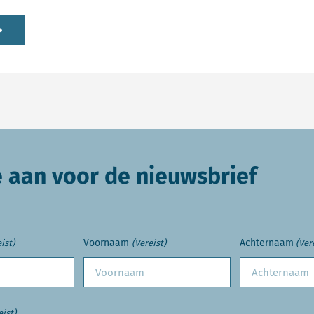
e aan voor de nieuwsbrief
Voornaam
Achternaam
ist)
(Vereist)
(Ver
eist)