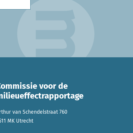
Commissie voor de
milieueffectrapportage
rthur van Schendelstraat 760
511 MK Utrecht