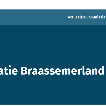
Actueel
De Commissie
tie Braassemerland