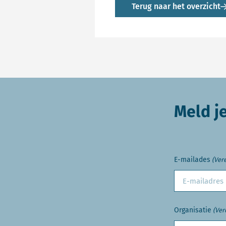
Terug naar het overzicht
Meld j
E-mailades
(Vere
Organisatie
(Ver