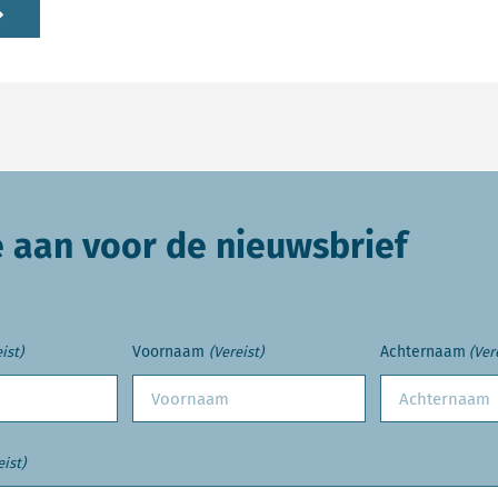
e aan voor de nieuwsbrief
Voornaam
Achternaam
ist)
(Vereist)
(Ver
eist)