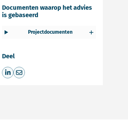
Documenten waarop het advies
is gebaseerd
Projectdocumenten
Deel
Deel op LinkedIn
Deel via e-mail