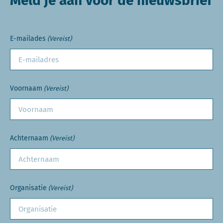
Meld je aan voor de nieuwsbrief
E-mailades
(Vereist)
Voornaam
(Vereist)
Achternaam
(Vereist)
Organisatie
(Vereist)