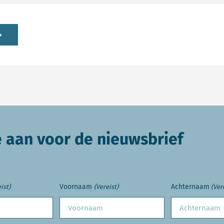
e aan voor de nieuwsbrief
Voornaam
Achternaam
ist)
(Vereist)
(Ver