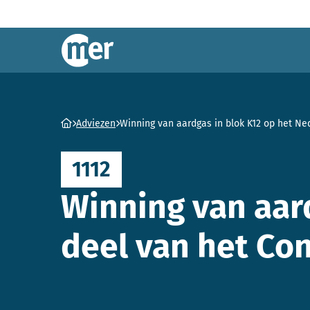
Commissie mer
Ga naar homepage
Adviezen
Winning van aardgas in blok K12 op het Ne
1112
Winning van aar
deel van het Con