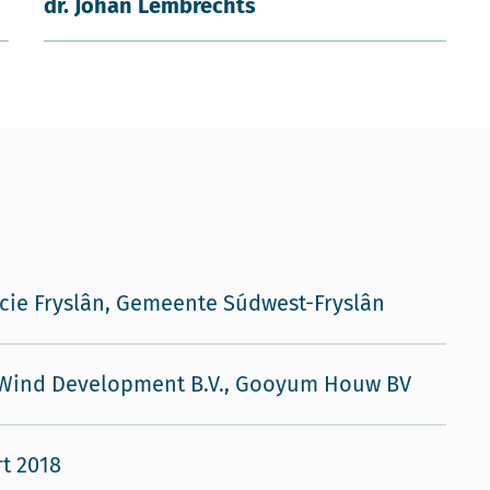
dr. Johan Lembrechts
cie Fryslân, Gemeente Súdwest-Fryslân
Wind Development B.V., Gooyum Houw BV
t 2018