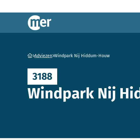
Commissie mer
Ga naar homepage
Adviezen
Windpark Nij Hiddum-Houw
3188
Windpark Nij H