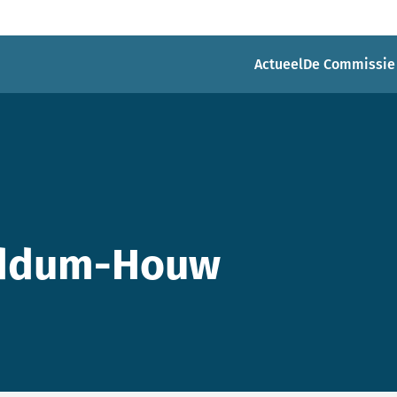
Actueel
De Commissie
iddum-Houw