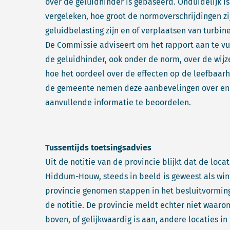
over de geluidhinder is gebaseerd. Onduidelijk is
vergeleken, hoe groot de normoverschrijdingen zij
geluidbelasting zijn en of verplaatsen van turbin
De Commissie adviseert om het rapport aan te v
de geluidhinder, ook onder de norm, over de wijz
hoe het oordeel over de effecten op de leefbaarh
de gemeente nemen deze aanbevelingen over en 
aanvullende informatie te beoordelen.
Tussentijds toetsingsadvies
Uit de notitie van de provincie blijkt dat de locat
Hiddum-Houw, steeds in beeld is geweest als win
provincie genomen stappen in het besluitvorming
de notitie. De provincie meldt echter niet waar
boven, of gelijkwaardig is aan, andere locaties i