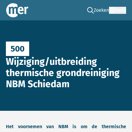
Zoeken
Menu
Ga naar de zoek pag
Commissie mer
500
Wijziging/uitbreiding
thermische grondreiniging
NBM Schiedam
Het voornemen van NBM is om de thermische