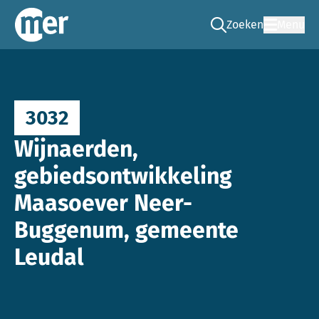
Zoeken
Menu
Ga naar de zoek pag
Commissie mer
3032
Wijnaerden,
gebiedsontwikkeling
Maasoever Neer-
Buggenum, gemeente
Leudal