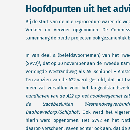
Hoofdpunten uit het adv
Bij de start van de m.e.r.-procedure waren de w
Verkeer en Vervoer opgenomen. De Commiss
samenhang de beide projecten ook gezamenlijk 
In van deel a (beleidsvoornemen) van het Twe
1
(SVV2)
, dat op 30 november aan de Tweede Kam
Verlengde Westrandweg als A5 Schiphol – Ams
Ten aanzien van de A22 werd gesteld, dat het t
meer zal vervullen voor het langeafstandsverk
handhaven van de A22 op het hoofdwegennet zal
de tracébesluiten Westrandwegverbi
Badhoevedorp/Schiphol
". Ook werd het vigere
hierin werd opgenomen. Het SVV2 en het Natio
daarop verscheen, gaven echter ook aan, dat de