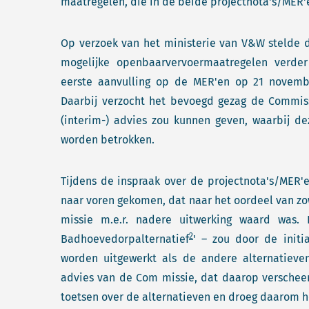
maatregelen, die in de beide projectnota's/MER'e
Op verzoek van het ministerie van V&W stelde d
mogelijke openbaarvervoermaatregelen verder
eerste aanvulling op de MER'en op 21 novem
Daarbij verzocht het bevoegd gezag de Commissi
(interim-) advies zou kunnen geven, waarbij d
worden betrokken.
Tijdens de inspraak over de projectnota's/MER'
naar voren gekomen, dat naar het oordeel van zo
missie m.e.r. nadere uitwerking waard was. D
2
Badhoevedorpalternatief
' – zou door de initi
worden uitgewerkt als de andere alternatieve
advies van de Com missie, dat daarop verscheen
toetsen over de alternatieven en droeg daarom he