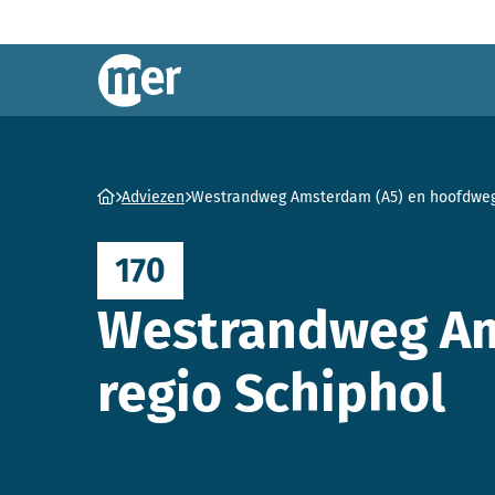
Commissie mer
Ga naar homepage
Adviezen
Westrandweg Amsterdam (A5) en hoofdweg
170
Westrandweg Am
regio Schiphol