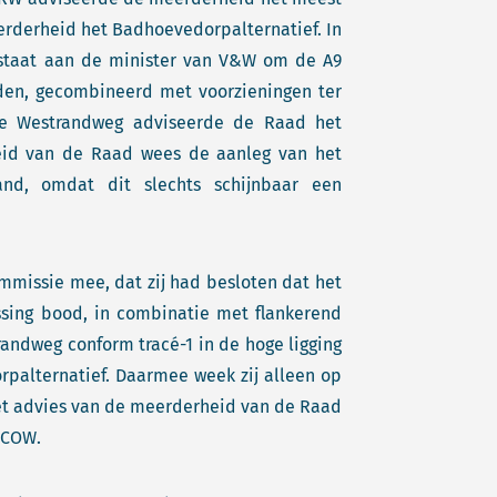
erderheid het Badhoevedorpalternatief. In
rstaat aan de minister van V&W om de A9
en, gecombineerd met voorzieningen ter
 de Westrandweg adviseerde de Raad het
heid van de Raad wees de aanleg van het
nd, omdat dit slechts schijnbaar een
mmissie mee, dat zij had besloten dat het
ssing bood, in combinatie met flankerend
randweg conform tracé-1 in de hoge ligging
palternatief. Daarmee week zij alleen op
het advies van de meerderheid van de Raad
 COW.