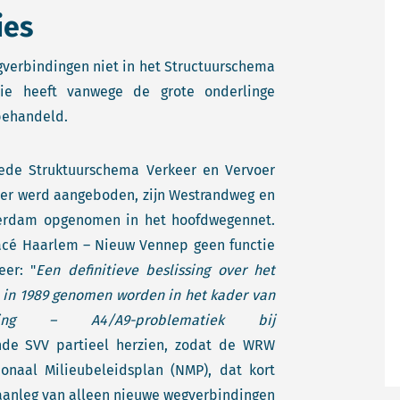
ies
egverbindingen niet in het Structuurschema
ie heeft vanwege de grote onderlinge
behandeld.
ede Struktuurschema Verkeer en Vervoer
er werd aangeboden, zijn Westrandweg en
terdam opgenomen in het hoofdwegennet.
racé Haarlem – Nieuw Vennep geen functie
eer: "
Een definitieve beslissing over het
 in 1989 genomen worden in het kader van
nding – A4/A9-problematiek bij
nde SVV partieel herzien, zodat de WRW
naal Milieubeleidsplan (NMP), dat kort
 aanleg van alleen nieuwe wegverbindingen