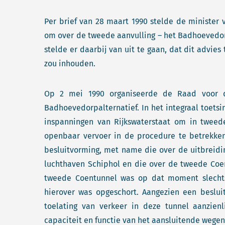
Per brief van 28 maart 1990 stelde de ministe
om over de tweede aanvulling – het Badhoevedorp
stelde er daarbij van uit te gaan, dat dit advi
zou inhouden.
Op 2 mei 1990 organiseerde de Raad voor de
Badhoevedorpalternatief. In het integraal toets
inspanningen van Rijkswaterstaat om in tweede
openbaar vervoer in de procedure te betrekke
besluitvorming, met name die over de uitbreidin
luchthaven Schiphol en die over de tweede Coe
tweede Coentunnel was op dat moment slechts d
hierover was opgeschort. Aangezien een beslu
toelating van verkeer in deze tunnel aanzien
capaciteit en functie van het aansluitende wege