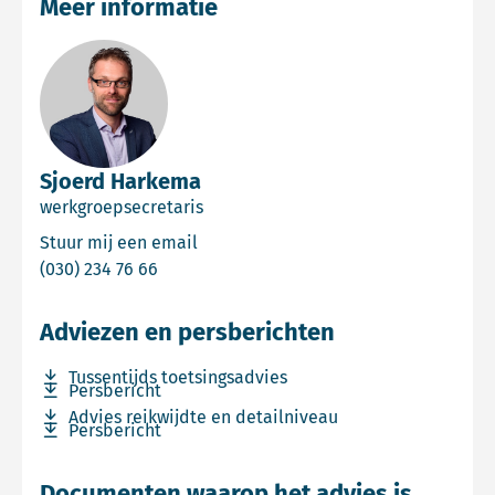
Meer informatie
Sjoerd Harkema
werkgroepsecretaris
Email Sjoerd Harkema
Stuur mij een email
Bel Sjoerd Harkema
(030) 234 76 66
Adviezen en persberichten
Download bestand Tussentijds toetsingsadvies
Tussentijds toetsingsadvies
Download bestand Persbericht
Persbericht
Download bestand Advies reikwijdte en detailniveau
Advies reikwijdte en detailniveau
Download bestand Persbericht
Persbericht
Documenten waarop het advies is