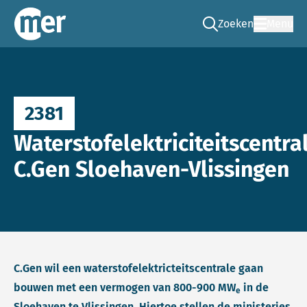
Zoeken
Menu
Ga naar de zoek pag
Commissie mer
2381
Waterstofelektriciteitscentra
C.Gen Sloehaven-Vlissingen
C.Gen wil een waterstofelektricteitscentrale gaan
bouwen met een vermogen van 800-900 MW
in de
e
Sloehaven te Vlissingen. Hiertoe stellen de ministeries