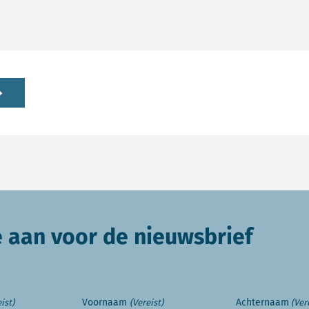
e aan voor de nieuwsbrief
Voornaam
Achternaam
ist)
(Vereist)
(Ver