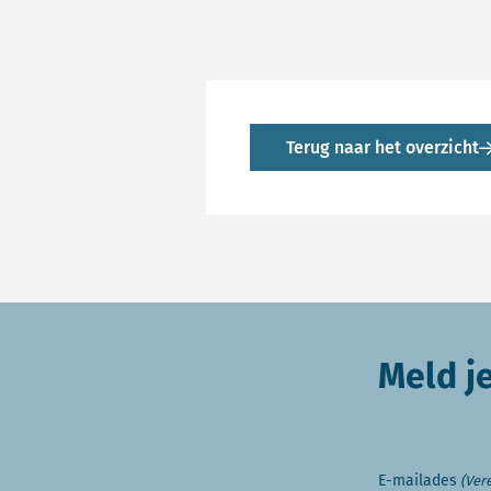
Terug naar het overzicht
Meld j
E-mailades
(Vere