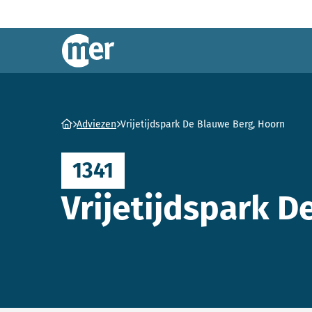
Commissie mer
Ga naar homepage
Adviezen
Vrijetijdspark De Blauwe Berg, Hoorn
1341
Vrijetijdspark D