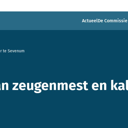
Actueel
De Commissie
er te Sevenum
an zeugenmest en kal