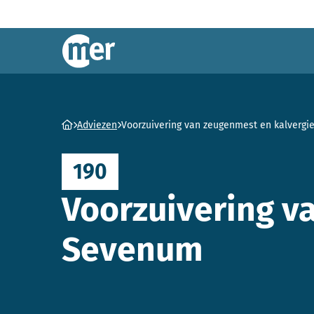
Commissie mer
Ga naar homepage
Adviezen
Voorzuivering van zeugenmest en kalvergi
190
Voorzuivering v
Sevenum