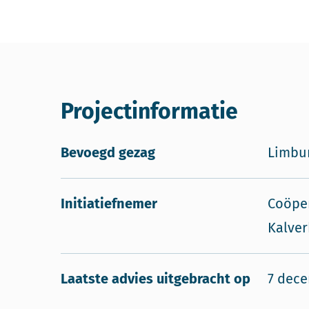
Projectinformatie
Bevoegd gezag
Limbur
Initiatiefnemer
Coöper
Kalve
Laatste advies uitgebracht op
7 dec