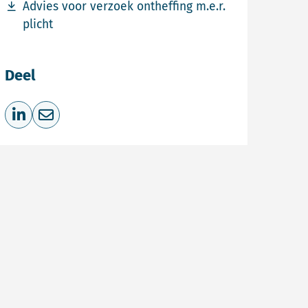
Download bestand Advies voor verzoek ontheffing m.e.r.
Advies voor verzoek ontheffing m.e.r.
plicht
Deel
Deel op LinkedIn
Deel via e-mail