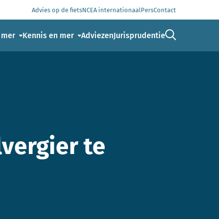
Advies op de fiets
NCEA internationaal
Pers
Contact
Ga naar de 
 mer
Kennis en mer
Adviezen
Jurisprudentie
vergier te