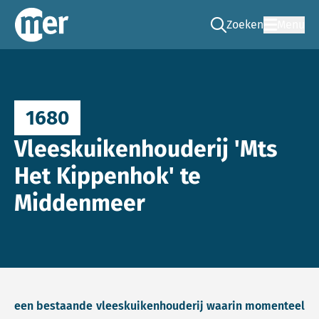
Zoeken
Menu
Ga naar de zoek pag
Commissie mer
1680
Vleeskuikenhouderij 'Mts
Het Kippenhok' te
Middenmeer
een bestaande vleeskuikenhouderij waarin momenteel