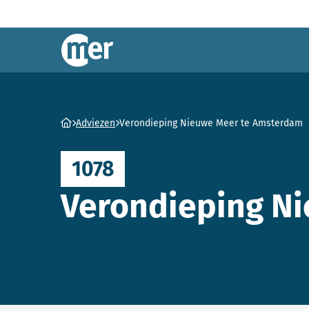
Commissie mer
Ga naar homepage
Adviezen
Verondieping Nieuwe Meer te Amsterdam
1078
Verondieping N