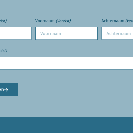
Voornaam
Achternaam
ist)
(Vereist)
(Ver
eist)
en