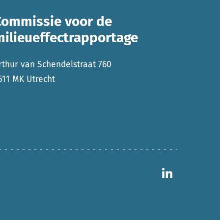
Commissie voor de
milieueffectrapportage
rthur van Schendelstraat 760
511 MK Utrecht
Ga naar 