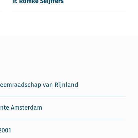
ir. Romke Seijffers
eemraadschap van Rijnland
nte Amsterdam
2001