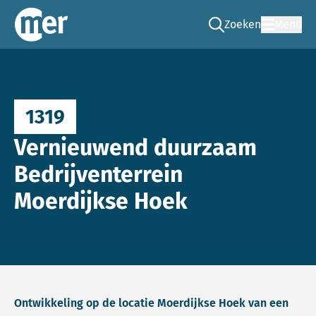
Zoeken
Menu
Ga naar de zoek pag
Commissie mer
1319
Vernieuwend duurzaam
Bedrijventerrein
Moerdijkse Hoek
Ontwikkeling op de locatie Moerdijkse Hoek van een