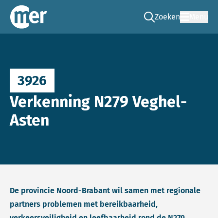
Zoeken
Menu
Ga naar de zoek pag
Commissie mer
3926
Verkenning N279 Veghel-
Asten
De provincie Noord-Brabant wil samen met regionale
partners problemen met bereikbaarheid,
verkeersveiligheid en leefbaarheid rond de N279