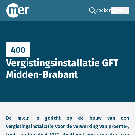
Zoeken
Menu
Ga naar de zoek pag
Commissie mer
400
Vergistingsinstallatie GFT
Midden-Brabant
De m.e.r. is gericht op de bouw van een
vergistingsinstallatie voor de verwerking van groente-,
fruit-, en tuinafval (GFT-afval) met een capaciteit van