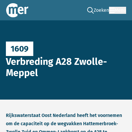
Zoeken
Menu
Ga naar de zoek pag
Commissie mer
1609
Verbreding A28 Zwolle-
Meppel
Rijkswaterstaat Oost Nederland heeft het voornemen
om de capaciteit op de wegvakken Hattemerbroek-
Zwolle Zuid en Ommen-Lankhorst op de A28 te