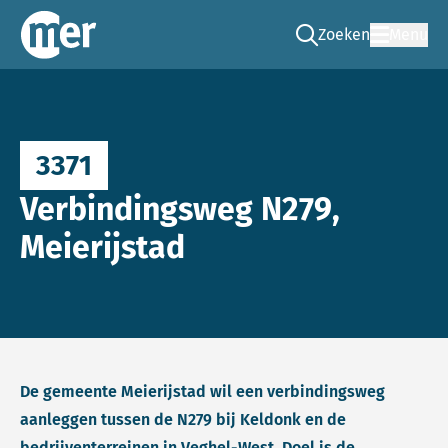
Zoeken
Menu
Ga naar de zoek pag
Commissie mer
3371
Verbindingsweg N279,
Meierijstad
De gemeente Meierijstad wil een verbindingsweg
aanleggen tussen de N279 bij Keldonk en de
bedrijventerreinen in Veghel-West. Doel is de