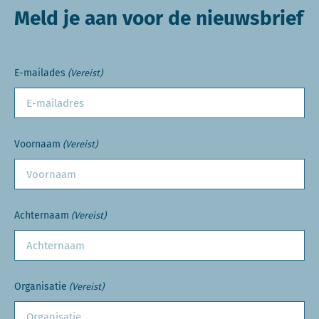
Meld je aan voor de nieuwsbrief
E-mailades
(Vereist)
Voornaam
(Vereist)
Achternaam
(Vereist)
Organisatie
(Vereist)