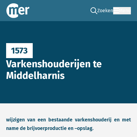
Zoeken
Menu
Ga naar de zoek pag
Commissie mer
1573
Varkenshouderijen te
Middelharnis
wijzigen van een bestaande varkenshouderij en met
name de brijvoerproductie en –opslag.