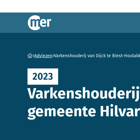
Commissie mer
Ga naar homepage
Adviezen
Varkenshouderij van Dijck te Biest-Houtak
2023
Varkenshouderij 
gemeente Hilva