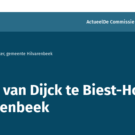
Actueel
De Commissie
ker, gemeente Hilvarenbeek
van Dijck te Biest-H
renbeek