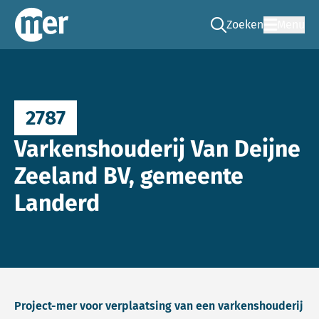
Zoeken
Menu
Ga naar de zoek pag
Commissie mer
2787
Varkenshouderij Van Deijne
Zeeland BV, gemeente
Landerd
Project-mer voor verplaatsing van een varkenshouderij