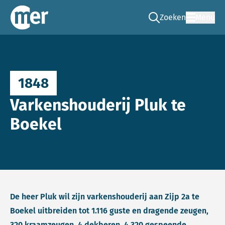
Zoeken
Menu
Ga naar de zoek pag
Commissie mer
1848
Varkenshouderij Pluk te
Boekel
De heer Pluk wil zijn varkenshouderij aan Zijp 2a te
Boekel uitbreiden tot 1.116 guste en dragende zeugen,
320 kraamzeugen, 4 dekberen, 4.320 gespeende