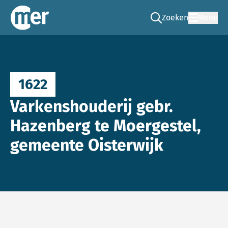
Zoeken
Menu
Ga naar de zoek pag
Commissie mer
1622
Varkenshouderij gebr.
Hazenberg te Moergestel,
gemeente Oisterwijk