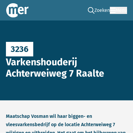
Zoeken
Menu
Ga naar de zoek pag
Commissie mer
3236
Varkenshouderij
Achterweiweg 7 Raalte
Maatschap Vosman wil haar biggen- en
vleesvarkensbedrijf op de locatie Achterweiweg 7
wijzigen en uitbreiden. Het gaat om het bijbouwen van