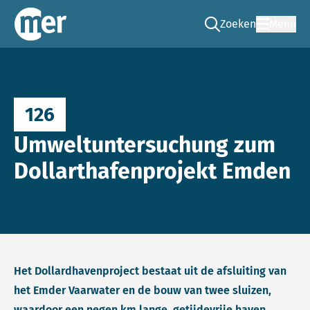
Zoeken
Menu
Ga naar de zoek pag
Commissie mer
126
Umweltuntersuchung zum
Dollarthafenprojekt Emden
Het Dollardhavenproject bestaat uit de afsluiting van
het Emder Vaarwater en de bouw van twee sluizen,
waardoor een negen km lange, getijdevrije haven