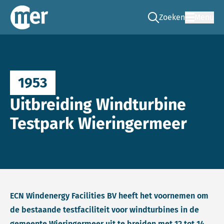
Zoeken
Menu
Ga naar de zoek pag
Commissie mer
1953
Uitbreiding Windturbine
Testpark Wieringermeer
ECN Windenergy Facilities BV heeft het voornemen om
de bestaande testfaciliteit voor windturbines in de
gemeente Wieringermeer uit te breiden met 12 tot 14