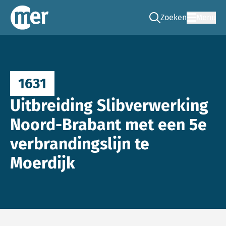
Zoeken
Menu
Ga naar de zoek pag
Commissie mer
1631
Uitbreiding Slibverwerking
Noord-Brabant met een 5e
verbrandingslijn te
Moerdijk