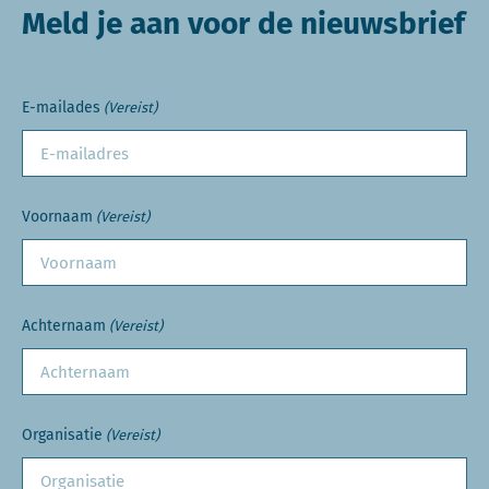
Meld je aan voor de nieuwsbrief
E-mailades
(Vereist)
Voornaam
(Vereist)
Achternaam
(Vereist)
Organisatie
(Vereist)