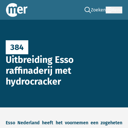
Zoeken
Menu
Ga naar de zoek pag
Commissie mer
384
Uitbreiding Esso
raffinaderij met
hydrocracker
Esso Nederland heeft het voornemen een zogeheten