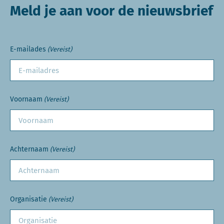
Meld je aan voor de nieuwsbrief
E-mailades
(Vereist)
Voornaam
(Vereist)
Achternaam
(Vereist)
Organisatie
(Vereist)