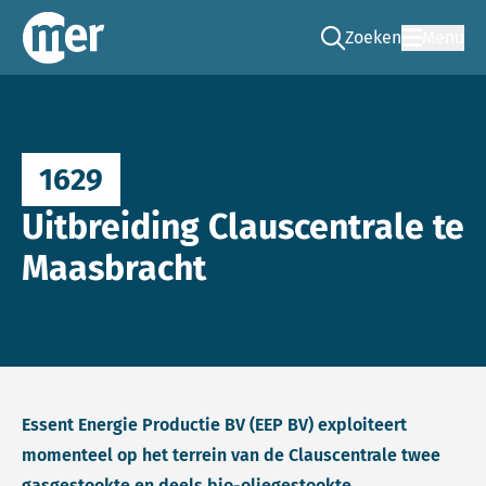
Zoeken
Menu
Ga naar de zoek pag
Commissie mer
1629
Uitbreiding Clauscentrale te
Maasbracht
Essent Energie Productie BV (EEP BV) exploiteert
momenteel op het terrein van de Clauscentrale twee
gasgestookte en deels bio-oliegestookte