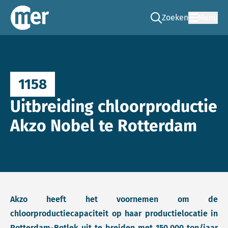
Zoeken
Menu
Ga naar de zoek pag
Commissie mer
1158
Uitbreiding chloorproductie
Akzo Nobel te Rotterdam
Akzo heeft het voornemen om de
chloorproductiecapaciteit op haar productielocatie in
Rotterdam-Botlek uit te breiden met 150.000 ton/jaar