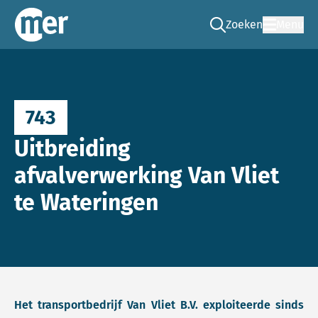
Zoeken
Menu
Ga naar de zoek pag
Commissie mer
743
Uitbreiding
afvalverwerking Van Vliet
te Wateringen
Het transportbedrijf Van Vliet B.V. exploiteerde sinds