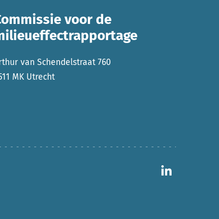
Commissie voor de
milieueffectrapportage
rthur van Schendelstraat 760
511 MK Utrecht
Ga naar 