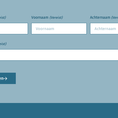
Voornaam
Achternaam
ist)
(Vereist)
(Ver
eist)
en