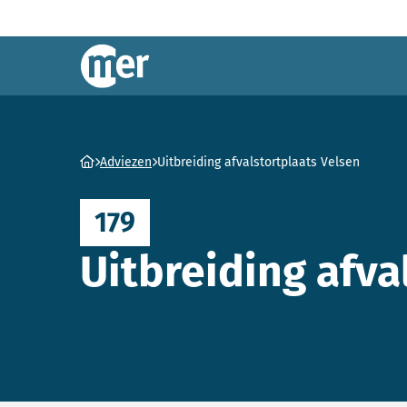
Commissie mer
Ga naar homepage
Adviezen
Uitbreiding afvalstortplaats Velsen
179
Uitbreiding afva