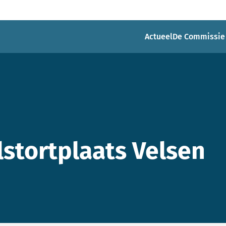
Actueel
De Commissie
lstortplaats Velsen