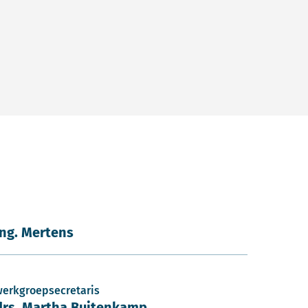
ing. Mertens
werkgroepsecretaris
drs. Martha Buitenkamp