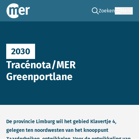
Zoeken
Menu
Ga naar de zoek pag
Commissie mer
2030
Tracénota/MER
Greenportlane
De provincie Limburg wil het gebied Klavertje 4,
gelegen ten noordwesten van het knooppunt
Zaarderheiken, ontwikkelen. Voor de ontwikkeling van