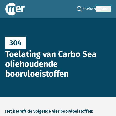
Zoeken
Menu
Ga naar de zoek pag
Commissie mer
304
Toelating van Carbo Sea
oliehoudende
boorvloeistoffen
Het betreft de volgende vier boorvloeistoffen: