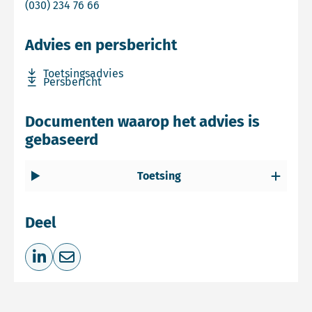
Bel Commissie mer
(030) 234 76 66
Advies en persbericht
Download bestand Toetsingsadvies
Toetsingsadvies
Download bestand Persbericht
Persbericht
Documenten waarop het advies is
gebaseerd
Toetsing
Deel
Deel op LinkedIn
Deel via e-mail