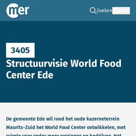
Zoeken
Menu
Ga naar de zoek pag
Commissie mer
3405
Structuurvisie World Food
Center Ede
De gemeente Ede wil rond het oude kazerneterrein
Maurits-Zuid het World Food Center ontwikkelen, met
ruimte voor onder meer woningen en bedrijven. Het