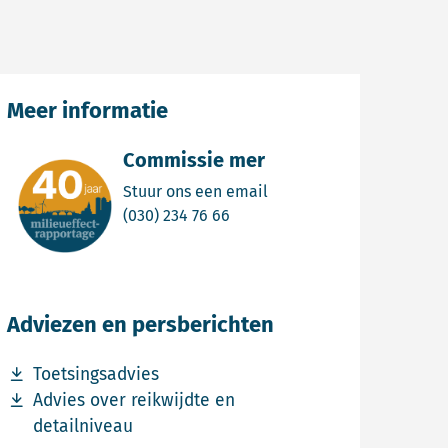
Meer informatie
Commissie mer
Email Commissie mer
Stuur ons een email
Bel Commissie mer
(030) 234 76 66
Adviezen en persberichten
Download bestand Toetsingsadvies
Toetsingsadvies
Download bestand Advies over reikwijdte en detailniv
Advies over reikwijdte en
detailniveau