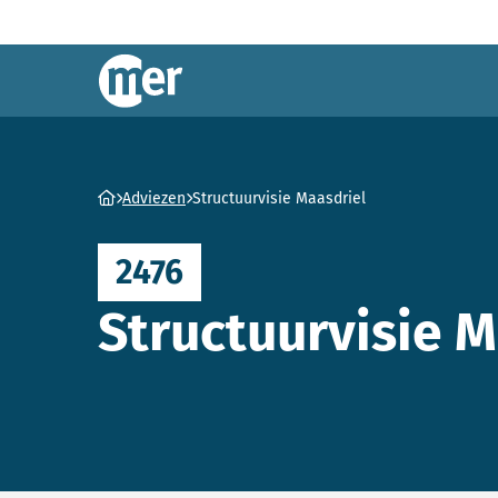
Commissie mer
Ga naar homepage
Adviezen
Structuurvisie Maasdriel
2476
Structuurvisie M