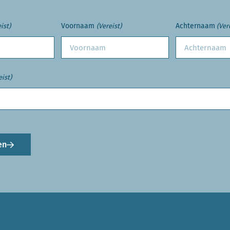
Voornaam
Achternaam
ist)
(Vereist)
(Ver
eist)
en