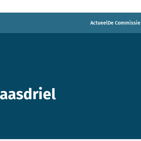
Actueel
De Commissie
aasdriel