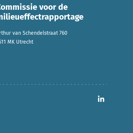
Commissie voor de
milieueffectrapportage
rthur van Schendelstraat 760
511 MK Utrecht
Ga naar 