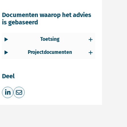
Documenten waarop het advies
is gebaseerd
Toetsing
Projectdocumenten
Deel
Deel op LinkedIn
Deel via e-mail